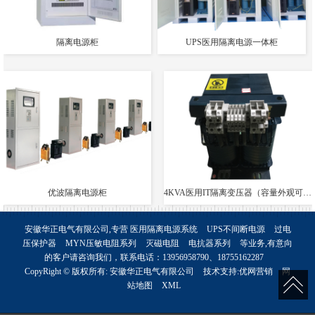
隔离电源柜
UPS医用隔离电源一体柜
优波隔离电源柜
4KVA医用IT隔离变压器（容量外观可定制）
安徽华正电气有限公司,专营
医用隔离电源系统
UPS不间断电源
过电
压保护器
MYN压敏电阻系列
灭磁电阻
电抗器系列
等业务,有意向
的客户请咨询我们，联系电话：
13956958790、18755162287
CopyRight © 版权所有:
安徽华正电气有限公司
技术支持:
优网营销
网
站地图
XML