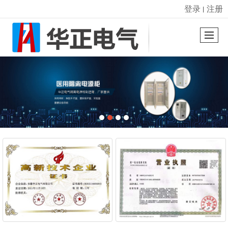
登录
注册
丨
很遗憾，因您的浏览器版本过低导致无法获得最佳浏览体验，推荐下载安装谷歌浏览器！